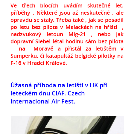
Ve třech blocích uvádím skutečné let.
příběhy . Některé jsou až neskutečné , ale
opravdu se staly. Třeba také , jak se posadil
po letu bez pilota v Malackách na hřišti ,
nadzvukový letoun Mig-21 , nebo jak
dopravní Siebel létal hodinu sám bez pilota
na Moravě a přistál za letištěm v
Sumperku, či katapultáž belgické pilotky na
F-16 v Hradci Králové.
Úžasná příhoda na letišti v HK při
leteckém dnu CIAF. Czech
Internacional Air Fest.