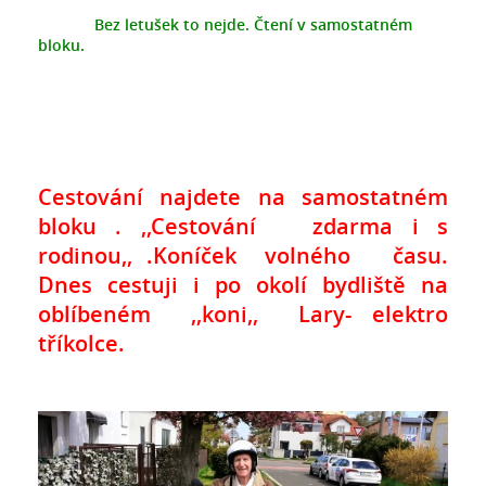
Bez letušek to nejde. Čtení v samostatném
bloku.
Cestování
najdete na samostatném
bloku . ,,Cestování zdarma i s
rodinou,, .
K
oníček volného času.
Dnes cestuji i po okolí bydliště na
oblíbeném
,,koni,, Lary- elektro
tříkolce.