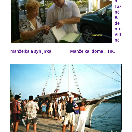
o
Láz
ně
Ba
de
n u
Víd
ně
,
manželka a syn Jirka . Manželka doma . HK.