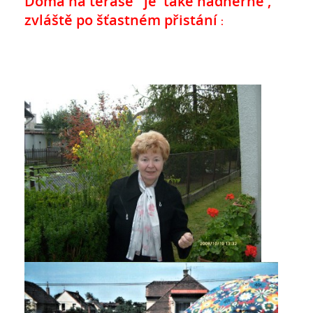
Doma na terase je také nádherně ,
zvláště po šťastném přistání
: