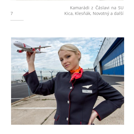
Kamarádi z Čáslavi na SU
7 Kica, Klesňák, Novotný a další
...........