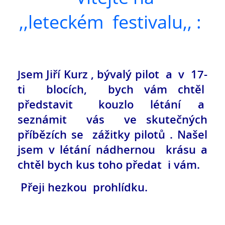
,,leteckém
festivalu,, :
sem Jiří Kurz , bývalý pilot a v 17-
J
ti blocích, bych vám chtěl
představit kouzlo létání a
seznámit vás ve skutečných
příbězích se zážitky pilotů . Našel
jsem v létání nádhernou krásu a
chtěl bych kus toho předat i vám.
Přeji hezkou prohlídku.