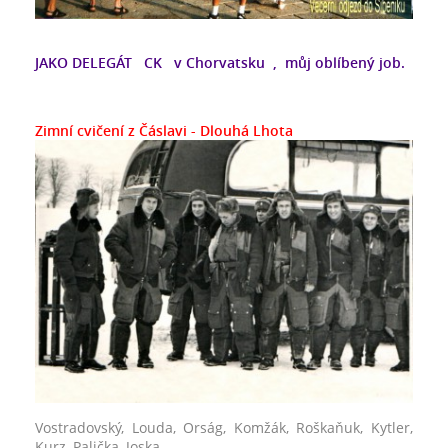
JAKO DELEGÁT CK v Chorvatsku , můj oblíbený job.
Zimní cvičení z Čáslavi - Dlouhá Lhota
Vostradovský, Louda, Orság, Komžák, Roškaňuk, Kytler,
Kurz, Palička, Joska