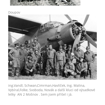
Doupov
ing.Vandl, Schwan,Cimrman,Havlíček, Ing. Malina,
Vybíral,Folke, Svoboda, Novák a další kluci od výsadkové
letky AN 2 Mošnov . Sem jsem přišel i já.